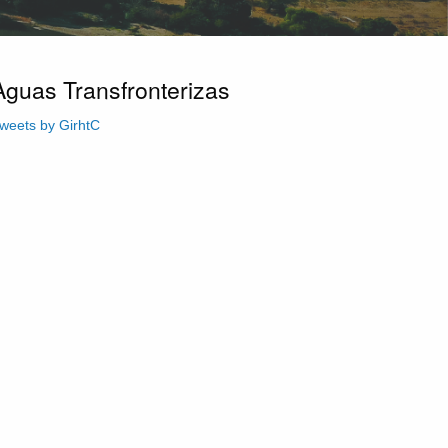
Aguas Transfronterizas
weets by GirhtC