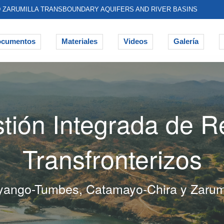
D ZARUMILLA TRANSBOUNDARY AQUIFERS AND RIVER BASINS
cumentos
Materiales
Videos
Galería
tión Integrada de R
Transfronterizos
yango-Tumbes, Catamayo-Chira y Zarumi